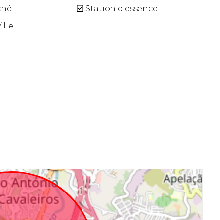
ché
Station d'essence
ille