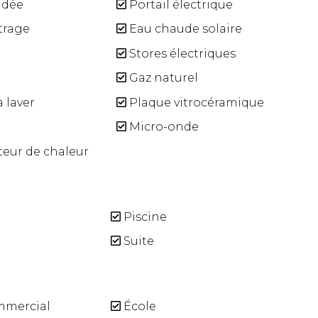
ndée
Portail électrique
trage
Eau chaude solaire
Stores électriques
Gaz naturel
 laver
Plaque vitrocéramique
Micro-onde
eur de chaleur
Piscine
Suite
mmercial
École