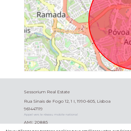
Sessorium Real Estate
Rua Sinais de Fogo 12, 1 I, 1990-605, Lisboa
961447119
Appel vers le réseau mobile national
AMI: 20885