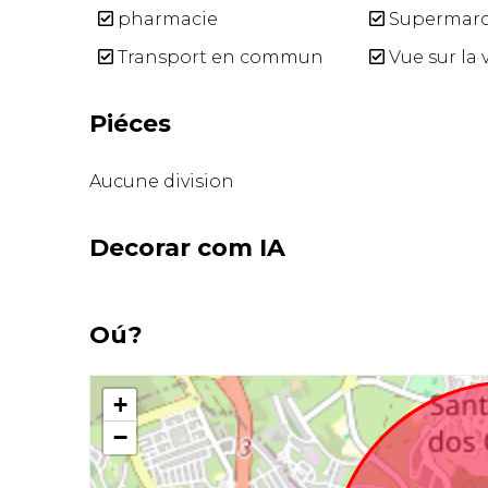
pharmacie
Supermar
Transport en commun
Vue sur la v
Piéces
Aucune division
Decorar com IA
Oú?
+
−