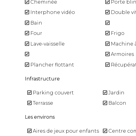
Cheminée
Porte bli
Interphone vidéo
Double vi
Bain
Four
Frigo
Lave-vaisselle
Machine à
Armoires
Plancher flottant
Récupérat
Infrastructure
Parking couvert
Jardin
Terrasse
Balcon
Les environs
Aires de jeux pour enfants
Centre co