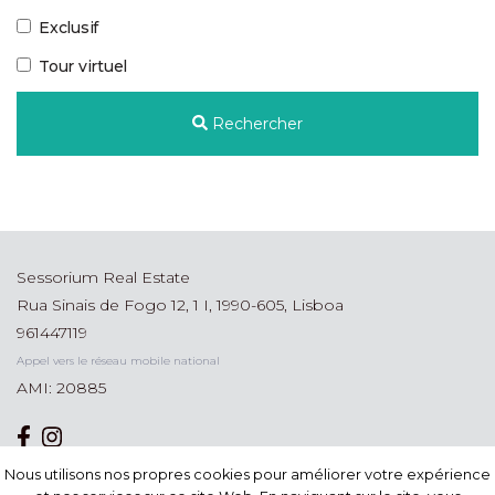
Exclusif
Tour virtuel
Rechercher
Sessorium Real Estate
Rua Sinais de Fogo 12, 1 I, 1990-605, Lisboa
961447119
Appel vers le réseau mobile national
AMI: 20885
Nous utilisons nos propres cookies pour améliorer votre expérience
Nous utilisons nos propres cookies pour améliorer votre expérience