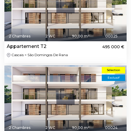
2 Chambres
2 WC
90,00 m²
00025
Appartement T2
495 000 €
Cascais > São Domingos De Rana
Sélection
Exclusif
2 Chambres
2 WC
90,00 m²
00024