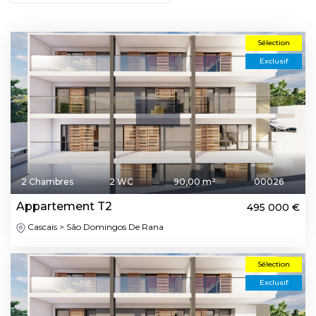
Sélection
Exclusif
2 Chambres
2 WC
90,00 m²
00026
Appartement T2
495 000 €
Cascais > São Domingos De Rana
Sélection
Exclusif